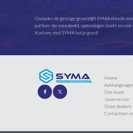
VRAAG
Ondanks de gestage groei blijft SYMA steeds ee
partner die meedenkt, oplossingen zoekt en ook 
Kortom, met SYMA bol je goed!
Home
Aanhangwage
Ons team
Jouw sector
Onze dealers
Contacteer o