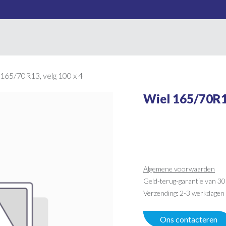
HOME
AANHANGWAGENS
ONS TEAM
JOUW S
 165/70R13, velg 100 x 4
Wiel 165/70R13
Algemene voorwaarden
Geld-terug-garantie van 30
Verzending: 2-3 werkdagen
Ons contacteren