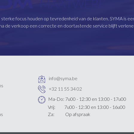
 OM
MAATWERK
n sterke focus houden op tevredenheid van de klanten. SYMA is ee
na de verkoop een correcte en doortastende service blijft verlene
info@syma.be
ns
+32 11 55 34 02
Ma-Do: 7u00 - 12:30 en 13:00 - 17u00
Vrij: 7u00 - 12:30 en 13:00 - 16u00
Za: Op afspraak
ns