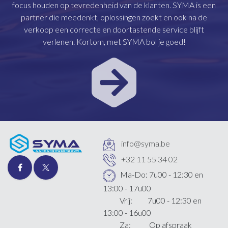
focus houden op tevredenheid van de klanten. SYMA is een
partner die meedenkt, oplossingen zoekt en ook na de
verkoop een correcte en doortastende service blijft
verlenen. Kortom, met SYMA bol je goed!
info@syma.be
+32 11 55 34 02
Ma-Do: 7u00 - 12:30 en
13:00 - 17u00
Vrij: 7u00 - 12:30 en
13:00 - 16u00
Za: Op afspraak