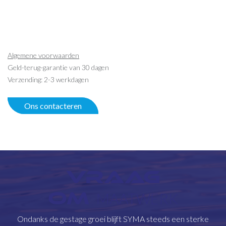
Algemene voorwaarden
Geld-terug-garantie van 30 dagen
Verzending: 2-3 werkdagen
Ons contacteren
VRAAG
OM
MAATWERK
Ondanks de gestage groei blijft SYMA steeds een sterke