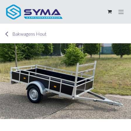
Overslaan naar inhoud
Bakwagens Hout