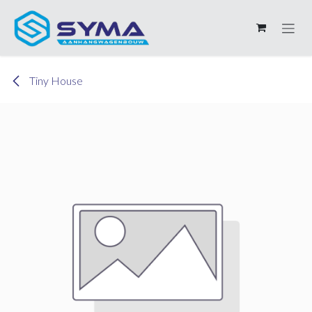
Overslaan naar inhoud
Tiny House