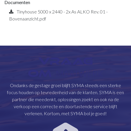
Documenten
Tinyhouse 5000 x 2440 - 2x As ALKO Rev. 01 -
Bovenaanzicht.pdf
VRAAG
OM
MAATWERK
Ondanks de gestage groei blijft SYMA steeds een sterke
focus houden op tevredenheid van de klanten. SYMA is een
partner die meedenkt, oplossingen zoekt en ook na de
verkoop een correcte en doortastende service blijft
verlenen. Kortom, met SYMA bol je goed!